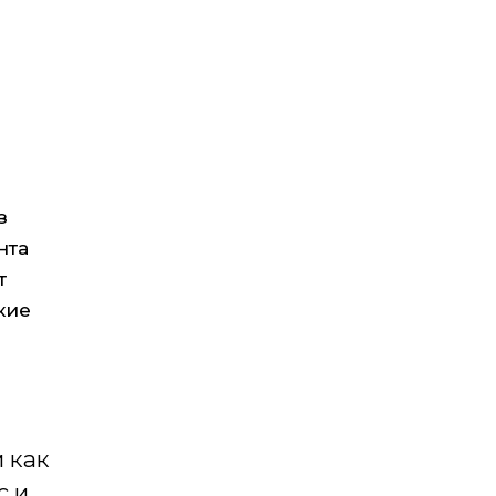
з
нта
т
кие
 как
с и