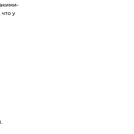
какими-
 что у
.